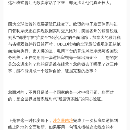
这种模式曾让无数卖家活了下来，却无法让他们真正长大。
因为全球监管的底层逻辑已经变了。欧盟的电子发票体系与进
口管制系统正在实现数据实时交叉比对，美国各州的销售税规
则从“物理存在”扩展至“经济活动”的全面追踪，加拿大的联邦税
与省税双轨并行日益严苛，OECD推动的全球最低税规则正从纸
面走向执行。更关键的是，电商平台的算法风控系统与各国税
务机关，正在使用同一套逻辑审视每一家出海企业——您的货
是怎么进来的？您的店是谁在经营？您的钱去了哪里？这三件
事，能不能讲成一个逻辑自洽、证据完整的故事？
您面对的，不再只是某一个国家的某一次申报问题。您面对
的，是全世界监管系统对您“经营真实性”的同步验证。
正是在这一时代变局下，
沙之星跨境
完成了一次从底层逻辑到
线上阵地的全面焕新。如果要用一句话来概括这次蜕变的本